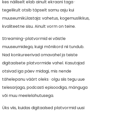
kes näiliselt elab ainult ekraani taga ·
tegelikult otsib täpselt samu asju kui
muuseumikülastaja: vahetus, kogemuslikkus,
kvaliteetne sisu. Ainult vorm on teine.
Streaming-platvormid ei võistle
muuseumidega, kuigi mõnikord nii tundub.
Nad konkureerivad omavahel ja teiste
digitaalsete platvormide vahel. Kasutajad
otsivad iga päev midagi, mis nende
tähelepanu väärt oleks · olgu siis tegu uue
telesarjaga, podcasti episoodiga, mänguga
või muu meelelahutusega.
Üks viis, kuidas digitaalsed platvormid uusi