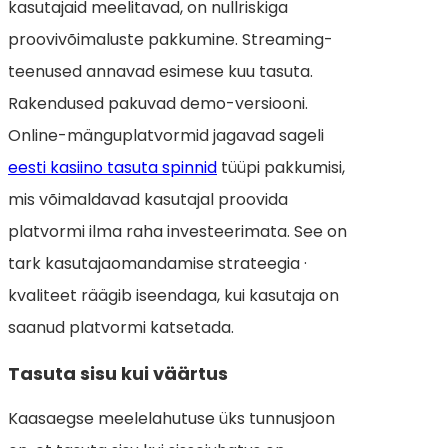
kasutajaid meelitavad, on nullriskiga
proovivõimaluste pakkumine. Streaming-
teenused annavad esimese kuu tasuta.
Rakendused pakuvad demo-versiooni.
Online-mänguplatvormid jagavad sageli
eesti kasiino tasuta spinnid
tüüpi pakkumisi,
mis võimaldavad kasutajal proovida
platvormi ilma raha investeerimata. See on
tark kasutajaomandamise strateegia ·
kvaliteet räägib iseendaga, kui kasutaja on
saanud platvormi katsetada.
Tasuta sisu kui väärtus
Kaasaegse meelelahutuse üks tunnusjoon