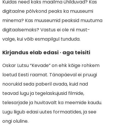
Kuidas need kaks maailma ühilduvad? Kas
digitaalne põlvkond peaks ka muuseumi
minema? Kas muuseumid peaksid muutuma
digitaalsemaks? Vastus ei ole nii must-
valge, kui võib esmapilgul tunduda.
Kirjandus elab edasi · aga teisiti
Oskar Lutsu “Kevade” on ehk kõige rohkem
loetud Eesti raamat. Tänapäeval ei pruugi
noorukid seda paberil avada, kuid nad
teavad lugu ja tegelaskujusid filmide,
telesarjade ja huvitavalt ka meemide kaudu.
Lugu liigub edasi uutes formaatides, ja see
ongi oluline.