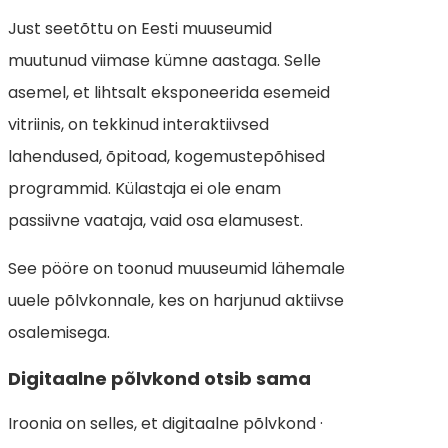
Just seetõttu on Eesti muuseumid
muutunud viimase kümne aastaga. Selle
asemel, et lihtsalt eksponeerida esemeid
vitriinis, on tekkinud interaktiivsed
lahendused, õpitoad, kogemustepõhised
programmid. Külastaja ei ole enam
passiivne vaataja, vaid osa elamusest.
See pööre on toonud muuseumid lähemale
uuele põlvkonnale, kes on harjunud aktiivse
osalemisega.
Digitaalne põlvkond otsib sama
Iroonia on selles, et digitaalne põlvkond ·