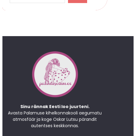
a
r
c
h
Sinu rännak Eesti loo juurteni.
Avasta Palamuse kihelkonnakooli aegumatu
atmosfäär ja koge Oskar Lutsu pärandit
autentses keskkonnas.