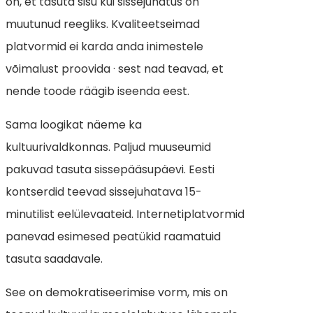
on, et tasuta sisu kui sissejuhatus on
muutunud reegliks. Kvaliteetseimad
platvormid ei karda anda inimestele
võimalust proovida · sest nad teavad, et
nende toode räägib iseenda eest.
Sama loogikat näeme ka
kultuurivaldkonnas. Paljud muuseumid
pakuvad tasuta sissepääsupäevi. Eesti
kontserdid teevad sissejuhatava 15-
minutilist eelülevaateid. Internetiplatvormid
panevad esimesed peatükid raamatuid
tasuta saadavale.
See on demokratiseerimise vorm, mis on