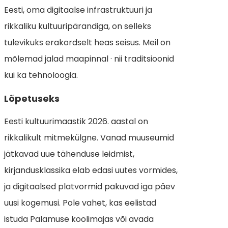
Eesti, oma digitaalse infrastruktuuri ja
rikkaliku kultuuripärandiga, on selleks
tulevikuks erakordselt heas seisus. Meil on
mõlemad jalad maapinnal · nii traditsioonid
kui ka tehnoloogia.
Lõpetuseks
Eesti kultuurimaastik 2026. aastal on
rikkalikult mitmekülgne. Vanad muuseumid
jätkavad uue tähenduse leidmist,
kirjandusklassika elab edasi uutes vormides,
ja digitaalsed platvormid pakuvad iga päev
uusi kogemusi. Pole vahet, kas eelistad
istuda Palamuse koolimajas või avada