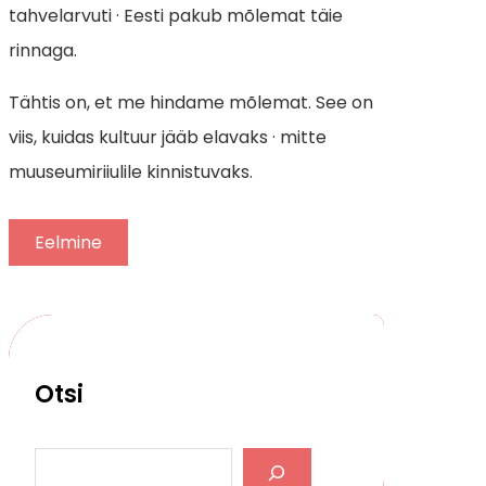
tahvelarvuti · Eesti pakub mõlemat täie
rinnaga.
Tähtis on, et me hindame mõlemat. See on
viis, kuidas kultuur jääb elavaks · mitte
muuseumiriiulile kinnistuvaks.
Eelmine
Otsi
S
e