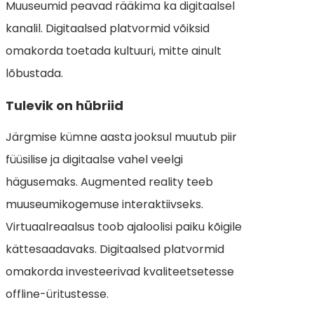
Muuseumid peavad rääkima ka digitaalsel
kanalil. Digitaalsed platvormid võiksid
omakorda toetada kultuuri, mitte ainult
lõbustada.
Tulevik on hübriid
Järgmise kümne aasta jooksul muutub piir
füüsilise ja digitaalse vahel veelgi
hägusemaks. Augmented reality teeb
muuseumikogemuse interaktiivseks.
Virtuaalreaalsus toob ajaloolisi paiku kõigile
kättesaadavaks. Digitaalsed platvormid
omakorda investeerivad kvaliteetsetesse
offline-üritustesse.