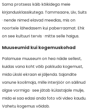
Sama protsess käib kõikidega meie
kirjandusklassikutega. Tammsaare, Liiv, Suits
· nende nimed elavad meedias, mis on
noortele lähedasem kui paberraamat. Ehk
on see kultuuri tervis · mitte selle haigus.
Muuseumid kui kogemuskohad
Palamuse muuseum on hea näide sellest,
kuidas vana koht võib pakkuda kogemust,
mida ükski ekraan ei jäljenda. Sajandite
vanune koolimaja, mille interjöör on säilinud
algse vormiga · see jätab külastajale mulje,
mida ei saa edasi anda foto või video kaudu.
Vahetu kogemus võidab.