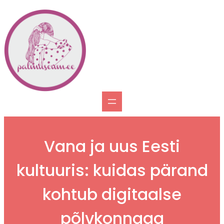
Liigu
sisu
juurde
Vana ja uus Eesti
kultuuris: kuidas pärand
kohtub digitaalse
põlvkonnaga