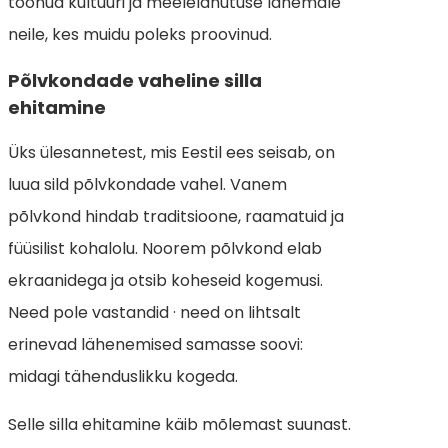
toonud kultuuri ja meelelahutuse lähemale
neile, kes muidu poleks proovinud.
Põlvkondade vaheline silla
ehitamine
Üks ülesannetest, mis Eestil ees seisab, on
luua sild põlvkondade vahel. Vanem
põlvkond hindab traditsioone, raamatuid ja
füüsilist kohalolu. Noorem põlvkond elab
ekraanidega ja otsib koheseid kogemusi.
Need pole vastandid · need on lihtsalt
erinevad lähenemised samasse soovi:
midagi tähenduslikku kogeda.
Selle silla ehitamine käib mõlemast suunast.